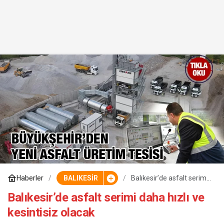
Haberler
BALIKESİR
Balıkesir’de asfalt serimi
daha hızlı ve kesintisiz
olacak
Balıkesir’de asfalt serimi daha hızlı ve
kesintisiz olacak