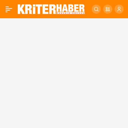
Balıkesir’de asfalt serimi
0
daha hızlı ve kesintisiz
olacak