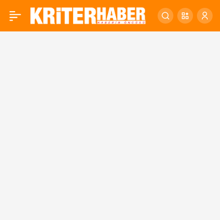
AVCI: “İLK SENENİN
0
HEYECANI HALA
ÜZERİMİZDE”