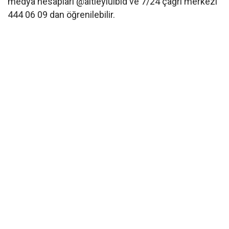
medya hesapları @altieylulbld ve 7/24 çağrı merkezi
444 06 09 dan öğrenilebilir.