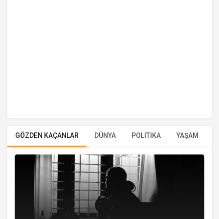
GÖZDEN KAÇANLAR
DÜNYA
POLİTİKA
YAŞAM
E