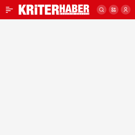
Antalya’da orman
0
yangınlarına ilk müdahale
süresi 12 dakikaya düştü