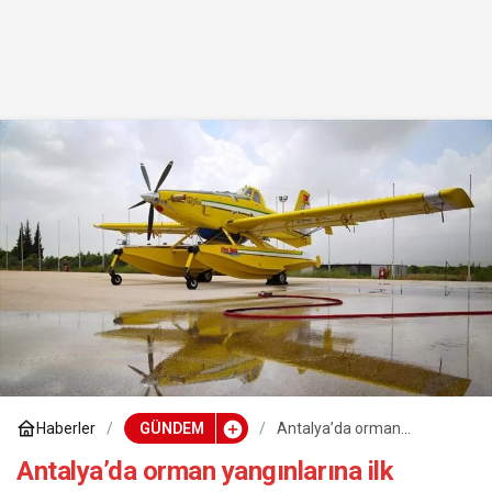
Haberler
GÜNDEM
Antalya’da orman
yangınlarına ilk müdahale
süresi 12 dakikaya düştü
Antalya’da orman yangınlarına ilk