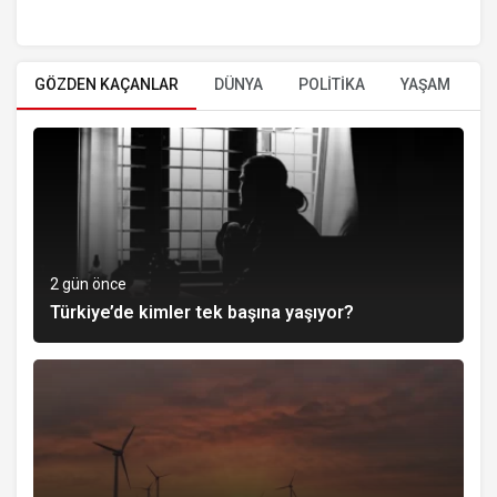
GÖZDEN KAÇANLAR
DÜNYA
POLİTİKA
YAŞAM
E
2 gün önce
Türkiye’de kimler tek başına yaşıyor?