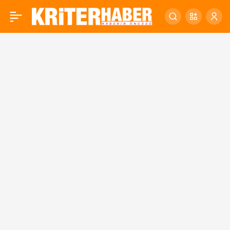
Altıeylül ilmek ilmek
0
işleniyor