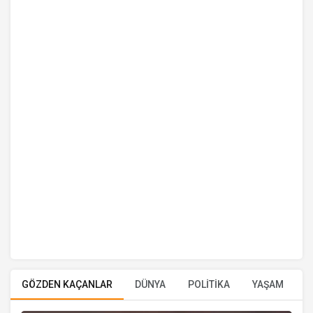
GÖZDEN KAÇANLAR
DÜNYA
POLİTİKA
YAŞAM
E