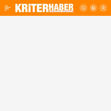
ALKIŞLAR DİNÇER
0
BAŞKAN’A!