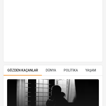
GÖZDEN KAÇANLAR
DÜNYA
POLİTİKA
YAŞAM
E