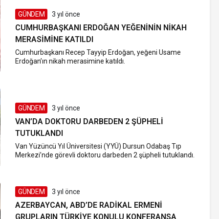
GÜNDEM
3 yıl önce
CUMHURBAŞKANI ERDOĞAN YEĞENININ NIKAH
MERASIMINE KATILDI
Cumhurbaşkanı Recep Tayyip Erdoğan, yeğeni Usame
Erdoğan’ın nikah merasimine katıldı.
GÜNDEM
3 yıl önce
VAN’DA DOKTORU DARBEDEN 2 ŞÜPHELI
TUTUKLANDI
Van Yüzüncü Yıl Üniversitesi (YYÜ) Dursun Odabaş Tıp
Merkezi’nde görevli doktoru darbeden 2 şüpheli tutuklandı.
GÜNDEM
3 yıl önce
AZERBAYCAN, ABD’DE RADIKAL ERMENI
GRUPLARIN TÜRKIYE KONULU KONFERANSA