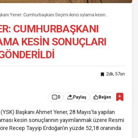
kanı Yener: Cumhurbaşkanı Seçimi ikinci oylama kesin
rı Resmi Gazete’ye gönderildi
ER: CUMHURBAŞKANI
LAMA KESIN SONUÇLARI
GÖNDERILDI
2dk, 57sn
0
Paylaş
Beğen
YSK) Başkanı Ahmet Yener, 28 Mayıs’ta yapılan
laması kesin sonuçlarının yayımlanmak üzere Resmi
 göre Recep Tayyip Erdoğan’ın yüzde 52,18 oranında