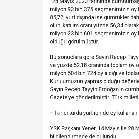
“28 Mayıs 2023 tarihinde cumhurbaşk
milyon 93 bin 375 seçmenimizin oy k
85,72; yurt dışında ise gümrükler da
olup, katılım oranı yüzde 56,34 olarak
milyon 23 bin 601 seçmenimizin oy k
olduğu görülmüştür.
Bu sonuçlara göre Sayın Recep Tayyi
ve yüzde 52,18 oranında toplam oy or
milyon 504 bin 724 oy aldığı ve topl
Kurulumuzun yapmış olduğu değerlen
Sayın Recep Tayyip Erdoğan’ın cumhu
Gazete’ye gönderilmiştir. Türk millet
– İkinci turda yurt içinde oy kullanan a
YSK Başkanı Yener, 14 Mayıs ile 28 Ma
bilgilendirmede de bulundu.