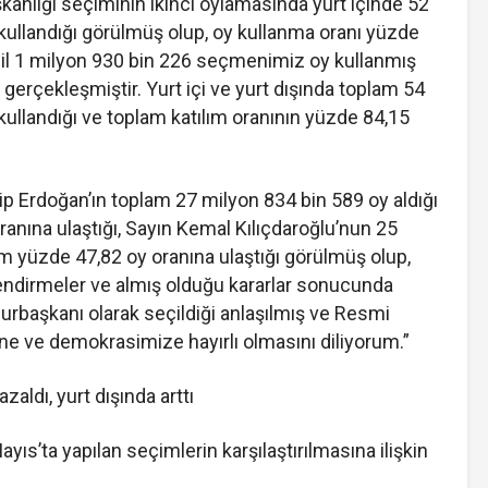
anlığı seçiminin ikinci oylamasında yurt içinde 52
ullandığı görülmüş olup, oy kullanma oranı yüzde
hil 1 milyon 930 bin 226 seçmenimiz oy kullanmış
 gerçekleşmiştir. Yurt içi ve yurt dışında toplam 54
ullandığı ve toplam katılım oranının yüzde 84,15
p Erdoğan’ın toplam 27 milyon 834 bin 589 oy aldığı
anına ulaştığı, Sayın Kemal Kılıçdaroğlu’nun 25
am yüzde 47,82 oy oranına ulaştığı görülmüş olup,
dirmeler ve almış olduğu kararlar sonucunda
rbaşkanı olarak seçildiği anlaşılmış ve Resmi
ine ve demokrasimize hayırlı olmasını diliyorum.”
zaldı, yurt dışında arttı
yıs’ta yapılan seçimlerin karşılaştırılmasına ilişkin