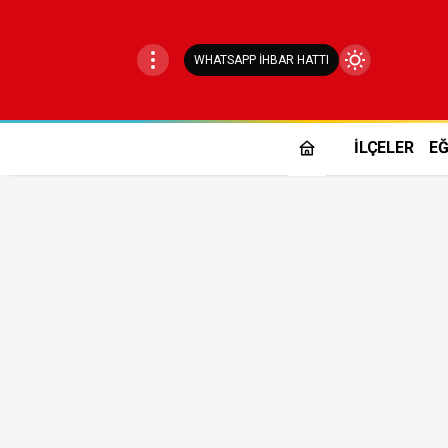
WHATSAPP İHBAR HATTI
Mod
değiştir
İLÇELER
EĞ
Gündüz Modu
Gündüz modunu seçin.
Gece Modu
Gece modunu seçin.
Sistem Modu
Sistem modunu seçin.