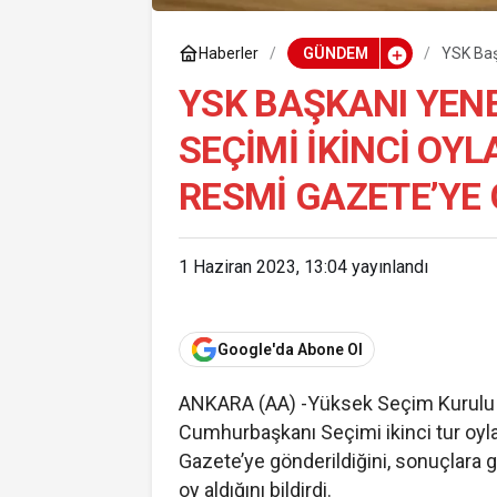
Haberler
GÜNDEM
YSK Baş
sonuçla
YSK BAŞKANI YEN
SEÇIMI IKINCI OY
RESMI GAZETE’YE 
1 Haziran 2023, 13:04
yayınlandı
Google'da Abone Ol
ANKARA (AA) -Yüksek Seçim Kurulu (
Cumhurbaşkanı Seçimi ikinci tur oy
Gazete’ye gönderildiğini, sonuçlara
oy aldığını bildirdi.