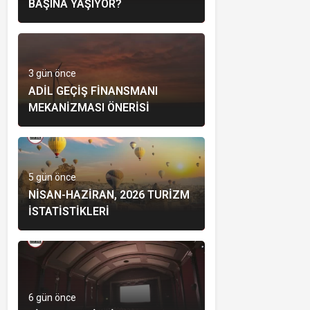
BAŞINA YAŞIYOR?
3 gün önce
ADIL GEÇIŞ FINANSMANI
MEKANIZMASI ÖNERISI
5 gün önce
NISAN-HAZIRAN, 2026 TURIZM
İSTATISTIKLERI
6 gün önce