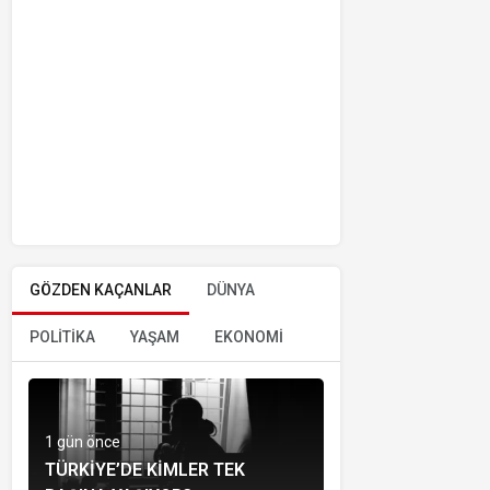
GÖZDEN KAÇANLAR
DÜNYA
POLİTİKA
YAŞAM
EKONOMİ
1 gün önce
TÜRKIYE’DE KIMLER TEK