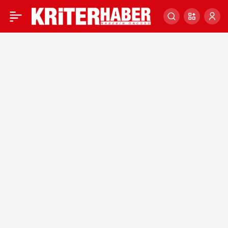
Van’da 5 ayda 20 yaban
0
hayvanı tedavisinin
ardından doğaya bırakıldı