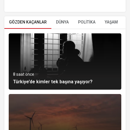
GÖZDEN KAÇANLAR
DÜNYA
POLİTİKA
YAŞAM
E
8 saat önce
Türkiye’de kimler tek başına yaşıyor?