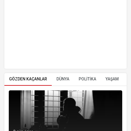
GÖZDEN KAÇANLAR
DÜNYA
POLİTİKA
YAŞAM
E