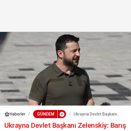
Haberler
GÜNDEM
Ukrayna Devlet Başkanı
Zelenskiy: Barış formülü
için bir zirve toplanması
Ukrayna Devlet Başkanı Zelenskiy: Barış
konusunda çalışıyoruz