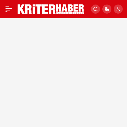
Ukrayna Devlet Başkanı
0
Zelenskiy: Barış formülü
için bir zirve toplanması
konusunda çalışıyoruz