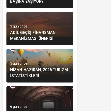
BAŞINA YAŞIYOR?
3 gün önce
ADIL GEÇIŞ FINANSMANI
MEKANIZMASI ÖNERISI
5 gün önce
NISAN-HAZIRAN, 2026 TURIZM
İSTATISTIKLERI
6 gün önce