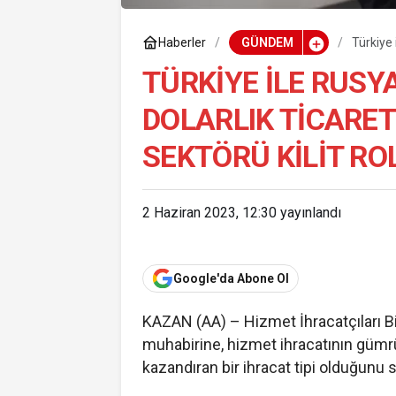
Haberler
GÜNDEM
Türkiye 
hizmet s
TÜRKIYE ILE RUSY
DOLARLIK TICARET
SEKTÖRÜ KILIT R
2 Haziran 2023, 12:30
yayınlandı
Google'da Abone Ol
KAZAN (AA) – Hizmet İhracatçıları Bir
muhabirine, hizmet ihracatının güm
kazandıran bir ihracat tipi olduğunu s