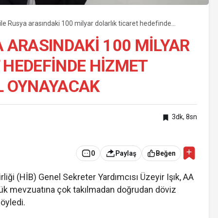
ile Rusya arasındaki 100 milyar dolarlık ticaret hedefinde
ektörü kilit rol oynayacak
A ARASINDAKI 100 MILYAR
 HEDEFINDE HIZMET
OL OYNAYACAK
3dk, 8sn
0
Paylaş
Beğen
liği (HİB) Genel Sekreter Yardımcısı Üzeyir Işık, AA
rük mevzuatına çok takılmadan doğrudan döviz
öyledi.