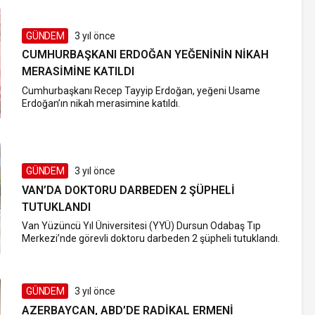
GÜNDEM
3 yıl önce
CUMHURBAŞKANI ERDOĞAN YEĞENININ NIKAH
MERASIMINE KATILDI
Cumhurbaşkanı Recep Tayyip Erdoğan, yeğeni Usame
Erdoğan’ın nikah merasimine katıldı.
GÜNDEM
3 yıl önce
VAN’DA DOKTORU DARBEDEN 2 ŞÜPHELI
TUTUKLANDI
Van Yüzüncü Yıl Üniversitesi (YYÜ) Dursun Odabaş Tıp
Merkezi’nde görevli doktoru darbeden 2 şüpheli tutuklandı.
GÜNDEM
3 yıl önce
AZERBAYCAN, ABD’DE RADIKAL ERMENI