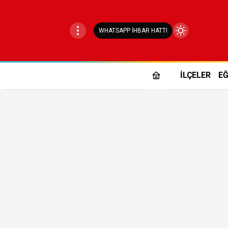
WHATSAPP İHBAR HATTI
Mod
değiştir
İLÇELER
EĞ
Gündüz Modu
Gündüz modunu seçin.
Gece Modu
Gece modunu seçin.
Sistem Modu
Sistem modunu seçin.