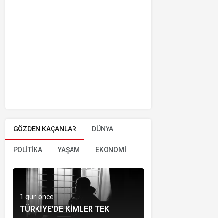
GÖZDEN KAÇANLAR
DÜNYA
POLİTİKA
YAŞAM
EKONOMİ
1 gün önce
TÜRKIYE’DE KIMLER TEK