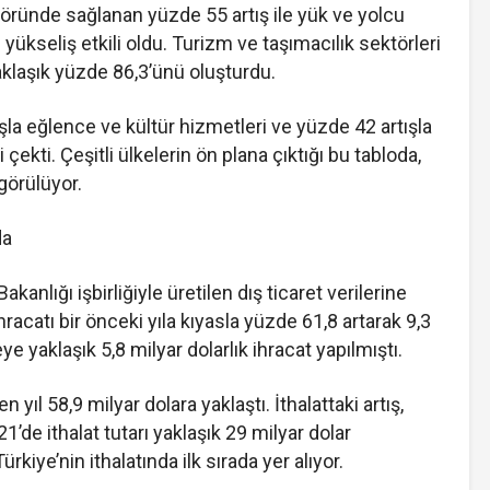
töründe sağlanan yüzde 55 artış ile yük ve yolcu
yükseliş etkili oldu. Turizm ve taşımacılık sektörleri
aklaşık yüzde 86,3’ünü oluşturdu.
ışla eğlence ve kültür hizmetleri ve yüzde 42 artışla
 çekti. Çeşitli ülkelerin ön plana çıktığı bu tabloda,
ngörülüyor.
da
kanlığı işbirliğiyle üretilen dış ticaret verilerine
hracatı bir önceki yıla kıyasla yüzde 61,8 artarak 9,3
eye yaklaşık 5,8 milyar dolarlık ihracat yapılmıştı.
 yıl 58,9 milyar dolara yaklaştı. İthalattaki artış,
’de ithalat tutarı yaklaşık 29 milyar dolar
kiye’nin ithalatında ilk sırada yer alıyor.