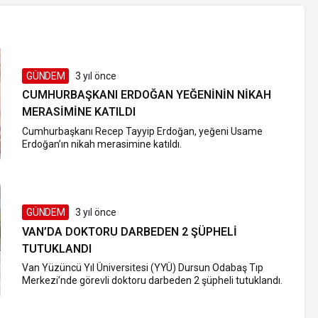
GÜNDEM
3 yıl önce
CUMHURBAŞKANI ERDOĞAN YEĞENININ NIKAH
MERASIMINE KATILDI
Cumhurbaşkanı Recep Tayyip Erdoğan, yeğeni Usame
Erdoğan’ın nikah merasimine katıldı.
GÜNDEM
3 yıl önce
VAN’DA DOKTORU DARBEDEN 2 ŞÜPHELI
TUTUKLANDI
Van Yüzüncü Yıl Üniversitesi (YYÜ) Dursun Odabaş Tıp
Merkezi’nde görevli doktoru darbeden 2 şüpheli tutuklandı.