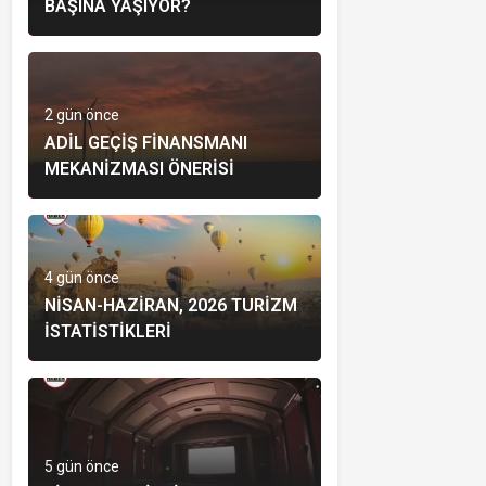
BAŞINA YAŞIYOR?
2 gün önce
ADIL GEÇIŞ FINANSMANI
MEKANIZMASI ÖNERISI
4 gün önce
NISAN-HAZIRAN, 2026 TURIZM
İSTATISTIKLERI
5 gün önce