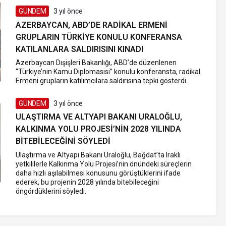
GÜNDEM
3 yıl önce
AZERBAYCAN, ABD’DE RADIKAL ERMENI
GRUPLARIN TÜRKIYE KONULU KONFERANSA
KATILANLARA SALDIRISINI KINADI
Azerbaycan Dışişleri Bakanlığı, ABD’de düzenlenen
“Türkiye’nin Kamu Diplomasisi” konulu konferansta, radikal
Ermeni grupların katılımcılara saldırısına tepki gösterdi.
GÜNDEM
3 yıl önce
ULAŞTIRMA VE ALTYAPI BAKANI URALOĞLU,
KALKINMA YOLU PROJESI’NIN 2028 YILINDA
BITEBILECEĞINI SÖYLEDI
Ulaştırma ve Altyapı Bakanı Uraloğlu, Bağdat’ta Iraklı
yetkililerle Kalkınma Yolu Projesi’nin önündeki süreçlerin
daha hızlı aşılabilmesi konusunu görüştüklerini ifade
ederek, bu projenin 2028 yılında bitebileceğini
öngördüklerini söyledi.