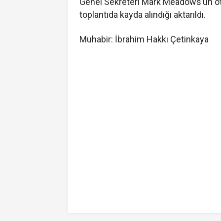
Genel Sekreteri Mark Meadows’un otob
toplantıda kayda alındığı aktarıldı.
Muhabir: İbrahim Hakkı Çetinkaya