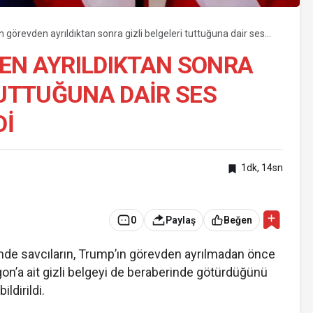
 görevden ayrıldıktan sonra gizli belgeleri tuttuğuna dair ses
e geçirildi
EN AYRILDIKTAN SONRA
TUTTUĞUNA DAIR SES
DI
1dk, 14sn
0
Paylaş
Beğen
e savcıların, Trump’ın görevden ayrılmadan önce
ntagon’a ait gizli belgeyi de beraberinde götürdüğünü
ildirildi.