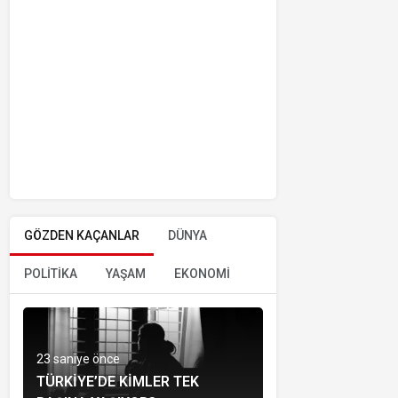
GÖZDEN KAÇANLAR
DÜNYA
POLİTİKA
YAŞAM
EKONOMİ
23 saniye önce
TÜRKIYE’DE KIMLER TEK