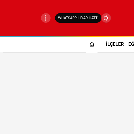
WHATSAPP İHBAR HATTI
Mod
değiştir
İLÇELER
EĞ
Gündüz Modu
Gündüz modunu seçin.
Gece Modu
Gece modunu seçin.
Sistem Modu
Sistem modunu seçin.