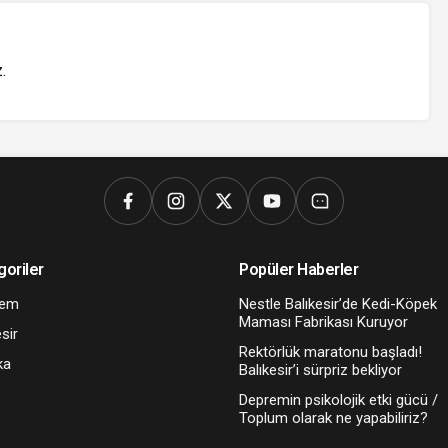
z
.
goriler
Popüler Haberler
dem
Nestle Balıkesir’de Kedi-Köpek
Maması Fabrikası Kuruyor
sir
Rektörlük maratonu başladı!
ka
Balıkesir’i sürpriz bekliyor
Depremin psikolojik etki gücü /
Toplum olarak ne yapabiliriz?