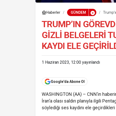
Haberler
GÜNDEM
Trump’ın
kaydı el
TRUMP’IN GÖREVD
GIZLI BELGELERI 
KAYDI ELE GEÇIRIL
1 Haziran 2023, 12:00
yayınlandı
Google'da Abone Ol
WASHINGTON (AA) – CNN’in haberind
İran’a olası saldırı planıyla ilgili Pe
söylediği ses kaydını ele geçirdikleri b