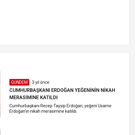
GÜNDEM
3 yıl önce
CUMHURBAŞKANI ERDOĞAN YEĞENININ NIKAH
MERASIMINE KATILDI
Cumhurbaşkanı Recep Tayyip Erdoğan, yeğeni Usame
Erdoğan’ın nikah merasimine katıldı.