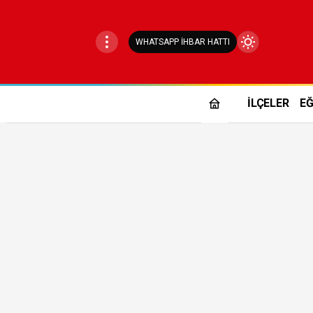
WHATSAPP İHBAR HATTI
Mod
değiştir
İLÇELER
EĞ
Gündüz Modu
Gündüz modunu seçin.
Gece Modu
Gece modunu seçin.
Sistem Modu
Sistem modunu seçin.