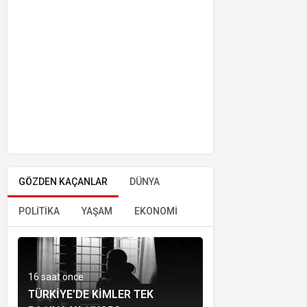
GÖZDEN KAÇANLAR
DÜNYA
POLİTİKA
YAŞAM
EKONOMİ
16 saat önce
TÜRKIYE’DE KIMLER TEK