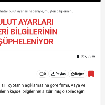
hatalı bulut ayarları nedeniyle, müşteri bilgilerinin
dığından şüpheleniyor
ULUT AYARLARI
RI BILGILERININ
 ŞÜPHELENIYOR
0dk, 33sn
0
Paylaş
Beğen
si Toyotanın açıklamasına göre firma, Asya ve
in kişisel bilgilerinin sızdırılmış olabileceğini