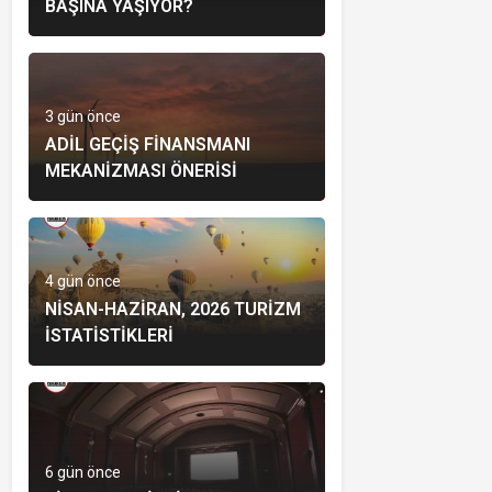
BAŞINA YAŞIYOR?
3 gün önce
ADIL GEÇIŞ FINANSMANI
MEKANIZMASI ÖNERISI
4 gün önce
NISAN-HAZIRAN, 2026 TURIZM
İSTATISTIKLERI
6 gün önce