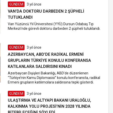
GÜNDEM
3 yıl önce
VAN’DA DOKTORU DARBEDEN 2 ŞÜPHELI
TUTUKLANDI
Van Yüzüncü Yıl Üniversitesi (YYÜ) Dursun Odabaş Tıp
Merkezi’nde görevli doktoru darbeden 2 şüpheli tutuklandı.
GÜNDEM
3 yıl önce
AZERBAYCAN, ABD’DE RADIKAL ERMENI
GRUPLARIN TÜRKIYE KONULU KONFERANSA
KATILANLARA SALDIRISINI KINADI
Azerbaycan Dışişleri Bakanlığı, ABD’de düzenlenen
“Türkiye’nin Kamu Diplomasisi” konulu konferansta, radikal
Ermeni grupların katılımcılara saldırısına tepki gösterdi.
GÜNDEM
3 yıl önce
ULAŞTIRMA VE ALTYAPI BAKANI URALOĞLU,
KALKINMA YOLU PROJESI’NIN 2028 YILINDA
BITEBILECEĞINI SÖYLEDI