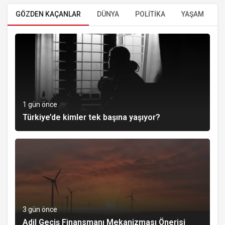
GÖZDEN KAÇANLAR
DÜNYA
POLİTİKA
YAŞAM
E
1 gün önce
Türkiye’de kimler tek başına yaşıyor?
3 gün önce
Adil Geçiş Finansmanı Mekanizması Önerisi