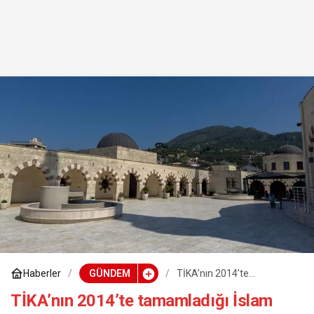
Haberler
GÜNDEM
TİKA’nın 2014’te
tamamladığı İslam Kültür
Merkezi, Karadağlılara
TİKA’nın 2014’te tamamladığı İslam
hizmet veriyor