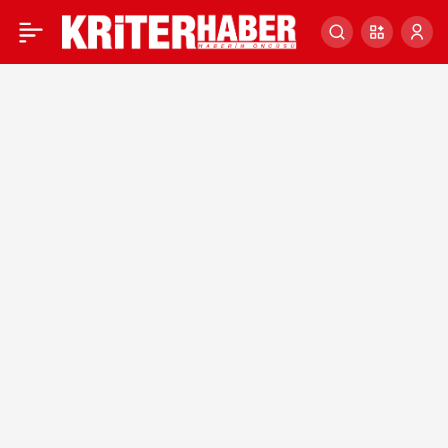
TİKA’nın 2014’te
0
tamamladığı İslam Kültür
Merkezi, Karadağlılara
hizmet veriyor