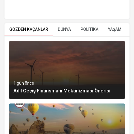
GÖZDEN KAÇANLAR
DÜNYA
POLİTİKA
YAŞAM
E
1 gün önce
Adil Geçiş Finansmanı Mekanizması Önerisi