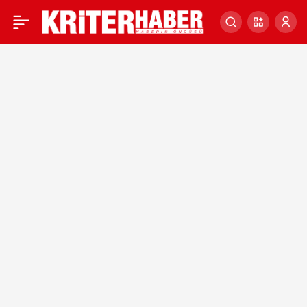
Sinop’ta sağanak
0
nedeniyle iki ilçede
taşımalı eğitime ara
verildi