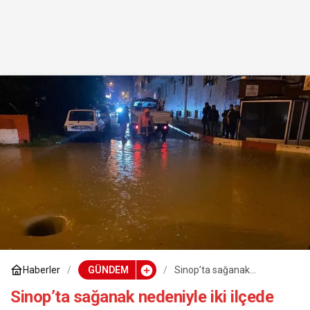
Haberler
GÜNDEM
Sinop’ta sağanak
nedeniyle iki ilçede taşımalı
eğitime ara verildi
Sinop’ta sağanak nedeniyle iki ilçede