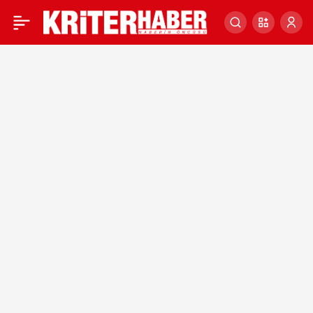
Polonya’daki büyük
0
protestoya 500 bin kişinin
katıldığı belirtildi