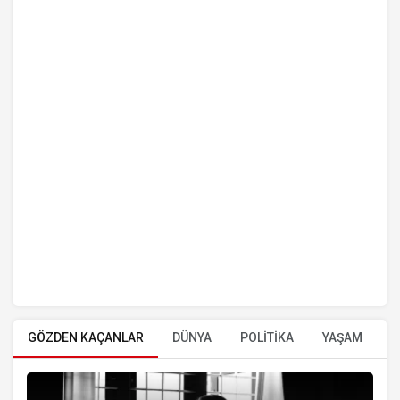
GÖZDEN KAÇANLAR
DÜNYA
POLİTİKA
YAŞAM
E