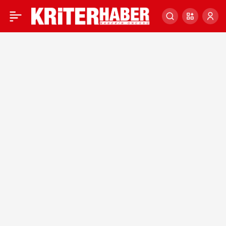
ÖSYM, pazar günü 6 bin
0
601 adayın katılımıyla 3
sınav yapacak