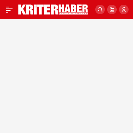
Klasik otomobil
0
tutkunları, Isparta’da “Gül
Festivali”nde buluştu