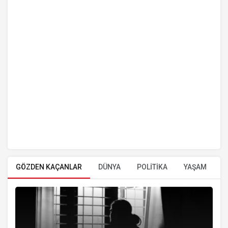
GÖZDEN KAÇANLAR
DÜNYA
POLİTİKA
YAŞAM
E