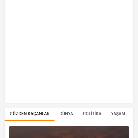
GÖZDEN KAÇANLAR
DÜNYA
POLİTİKA
YAŞAM
E