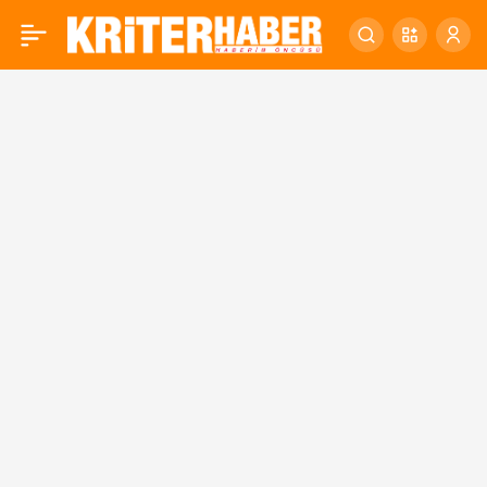
İvrindi afetzedeler için
0
kenetlendi