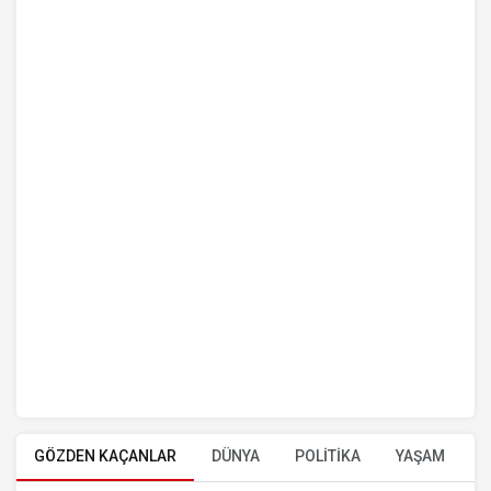
GÖZDEN KAÇANLAR
DÜNYA
POLİTİKA
YAŞAM
E