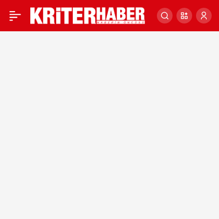
Hakkari’de ekipler
0
haziranda da karla
mücadeleyi sürdürüyor