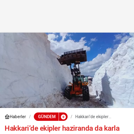
Haberler
GÜNDEM
Hakkari’de ekipler
haziranda da karla
mücadeleyi sürdürüyor
Hakkari’de ekipler haziranda da karla