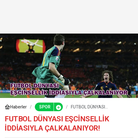
Haberler
SPOR
FUTBOL DÜNYASI
EŞCİNSELLİK İDDİASIYLA
ÇALKALANIYOR!
FUTBOL DÜNYASI EŞCİNSELLİK
İDDİASIYLA ÇALKALANIYOR!