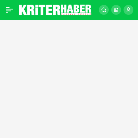
FUTBOL DÜNYASI
0
EŞCİNSELLİK İDDİASIYLA
ÇALKALANIYOR!