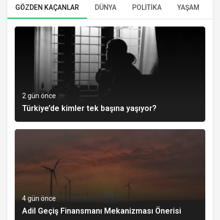
GÖZDEN KAÇANLAR
DÜNYA
POLİTİKA
YAŞAM
E
2 gün önce
Türkiye’de kimler tek başına yaşıyor?
4 gün önce
Adil Geçiş Finansmanı Mekanizması Önerisi