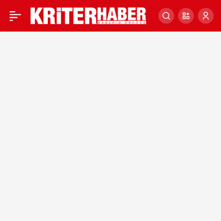
Eski ABD Başkan
0
Yardımcısı Pence, 2024
seçimlerine adaylığını
duyurmaya hazırlanıyor