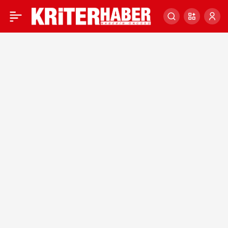
“Edirne Meriç
0
Sulaması”yla 78 bin dekar
tarım arazisi suyla
buluşacak