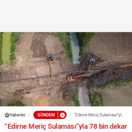
Haberler
GÜNDEM
“Edirne Meriç Sulaması”yla
78 bin dekar tarım arazisi
suyla buluşacak
“Edirne Meriç Sulaması”yla 78 bin dekar