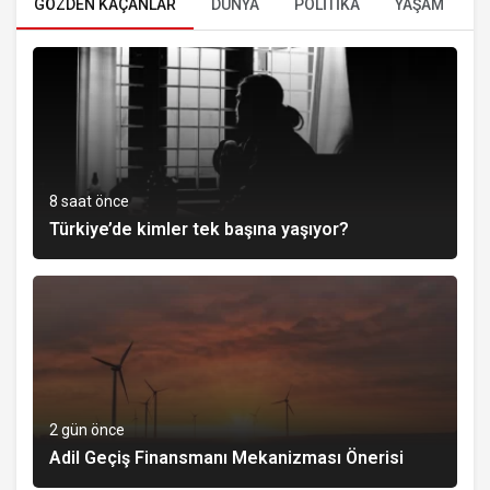
GÖZDEN KAÇANLAR
DÜNYA
POLİTİKA
YAŞAM
E
8 saat önce
Türkiye’de kimler tek başına yaşıyor?
2 gün önce
Adil Geçiş Finansmanı Mekanizması Önerisi