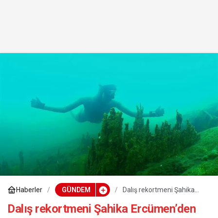
Haberler
GÜNDEM
Dalış rekortmeni Şahika
Ercümen’den Van Gölü’nde
“sıfır atık dalışı”
Dalış rekortmeni Şahika Ercümen’den