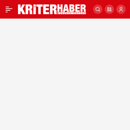
Dalış rekortmeni Şahika
0
Ercümen’den Van
Gölü’nde “sıfır atık dalışı”