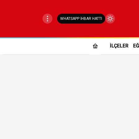
WHATSAPP İHBAR HATTI
Mod
değiştir
İLÇELER
EĞ
Gündüz Modu
Gündüz modunu seçin.
Gece Modu
Gece modunu seçin.
Sistem Modu
Sistem modunu seçin.