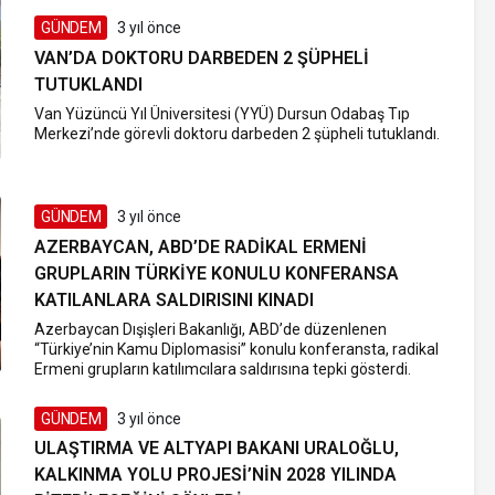
GÜNDEM
3 yıl önce
VAN’DA DOKTORU DARBEDEN 2 ŞÜPHELI
TUTUKLANDI
Van Yüzüncü Yıl Üniversitesi (YYÜ) Dursun Odabaş Tıp
Merkezi’nde görevli doktoru darbeden 2 şüpheli tutuklandı.
GÜNDEM
3 yıl önce
AZERBAYCAN, ABD’DE RADIKAL ERMENI
GRUPLARIN TÜRKIYE KONULU KONFERANSA
KATILANLARA SALDIRISINI KINADI
Azerbaycan Dışişleri Bakanlığı, ABD’de düzenlenen
“Türkiye’nin Kamu Diplomasisi” konulu konferansta, radikal
Ermeni grupların katılımcılara saldırısına tepki gösterdi.
GÜNDEM
3 yıl önce
ULAŞTIRMA VE ALTYAPI BAKANI URALOĞLU,
KALKINMA YOLU PROJESI’NIN 2028 YILINDA