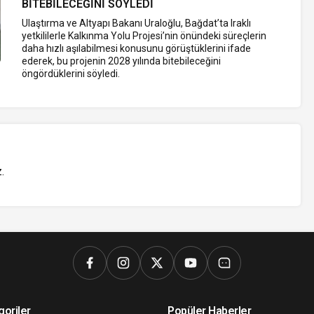
BITEBILECEĞINI SÖYLEDI
Ulaştırma ve Altyapı Bakanı Uraloğlu, Bağdat’ta Iraklı
yetkililerle Kalkınma Yolu Projesi’nin önündeki süreçlerin
daha hızlı aşılabilmesi konusunu görüştüklerini ifade
ederek, bu projenin 2028 yılında bitebileceğini
öngördüklerini söyledi.
z
.
goriler
Popüler Haberler