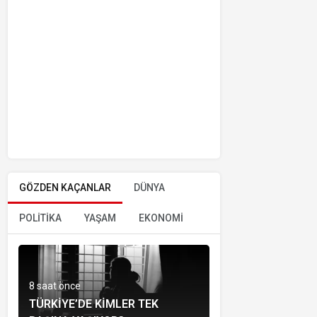
GÖZDEN KAÇANLAR
DÜNYA
POLİTİKA
YAŞAM
EKONOMİ
8 saat önce
TÜRKIYE’DE KIMLER TEK