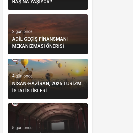
BAŞINA YAŞIYOR?
2 gün önce
ADIL GEÇIŞ FINANSMANI
MEKANIZMASI ÖNERISI
4 gün önce
NISAN-HAZIRAN, 2026 TURIZM
İSTATISTIKLERI
5 gün önce