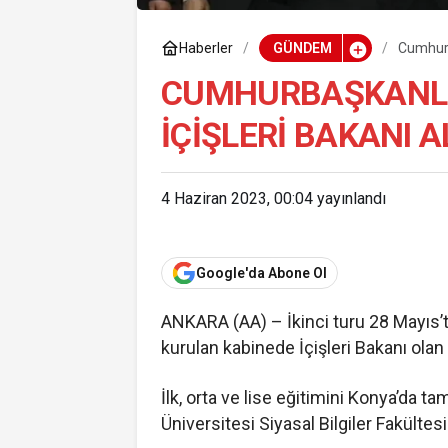
Haberler
GÜNDEM
Cumhurba
CUMHURBAŞKANLIĞ
İÇIŞLERI BAKANI A
4 Haziran 2023, 00:04
yayınlandı
Google'da Abone Ol
ANKARA (AA) – İkinci turu 28 Mayıs’
kurulan kabinede İçişleri Bakanı olan
İlk, orta ve lise eğitimini Konya’da t
Üniversitesi Siyasal Bilgiler Fakül