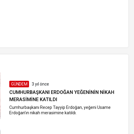
GÜNDEM
3 yıl önce
CUMHURBAŞKANI ERDOĞAN YEĞENININ NIKAH
MERASIMINE KATILDI
Cumhurbaşkanı Recep Tayyip Erdoğan, yeğeni Usame
Erdoğan’ın nikah merasimine katıldı.