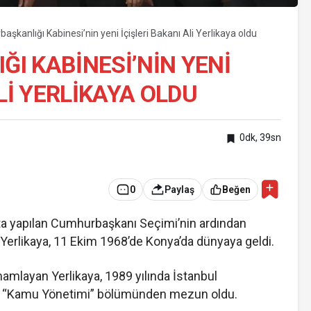
şkanlığı Kabinesi’nin yeni İçişleri Bakanı Ali Yerlikaya oldu
I KABINESI’NIN YENI
LI YERLIKAYA OLDU
0dk, 39sn
0
Paylaş
Beğen
ta yapılan Cumhurbaşkanı Seçimi’nin ardından
 Yerlikaya, 11 Ekim 1968’de Konya’da dünyaya geldi.
amamlayan Yerlikaya, 1989 yılında İstanbul
tesi “Kamu Yönetimi” bölümünden mezun oldu.