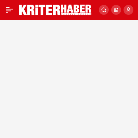
Cumhurbaşkanlığı
0
Kabinesi’nin yeni Dışişleri
Bakanı Hakan Fidan oldu