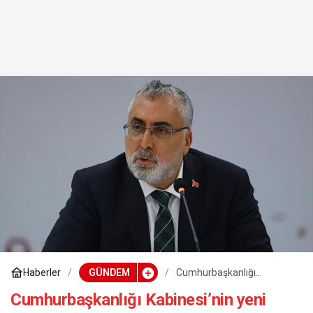
Haberler
GÜNDEM
Cumhurbaşkanlığı
Kabinesi’nin yeni Çalışma
ve Sosyal Güvenlik Bakanı
Cumhurbaşkanlığı Kabinesi’nin yeni
Vedat Işıkhan oldu