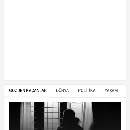
GÖZDEN KAÇANLAR
DÜNYA
POLİTİKA
YAŞAM
E