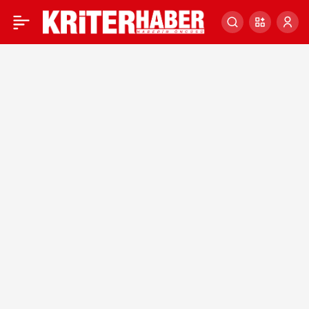
Cumhurbaşkanlığı
0
Kabinesi’nin yeni Çalışma
ve Sosyal Güvenlik
Bakanı Vedat Işıkhan oldu