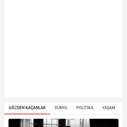
GÖZDEN KAÇANLAR
DÜNYA
POLİTİKA
YAŞAM
E