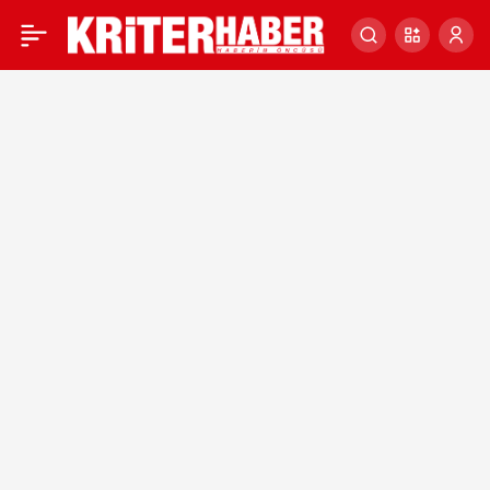
Burslu eğitim görecek
0
milli sporcularla ilgili yeni
düzenleme yapıldı