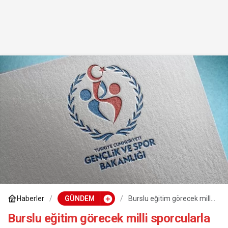
Haberler
GÜNDEM
Burslu eğitim görecek milli
sporcularla ilgili yeni
düzenleme yapıldı
Burslu eğitim görecek milli sporcularla