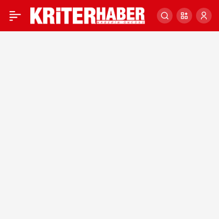
Beykoz’da freni boşalan
0
park halindeki İETT
otobüsü evin bahçesine
düştü