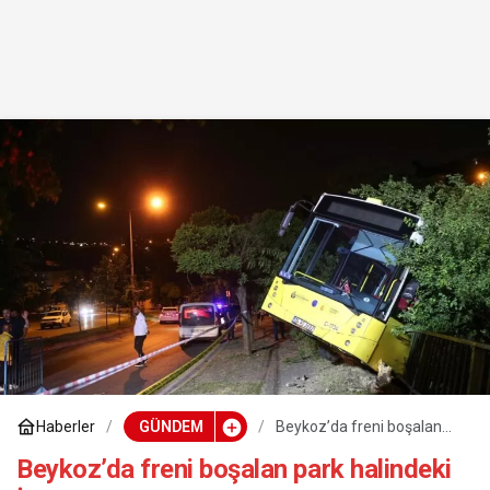
Haberler
GÜNDEM
Beykoz’da freni boşalan
park halindeki İETT
otobüsü evin bahçesine
Beykoz’da freni boşalan park halindeki
düştü