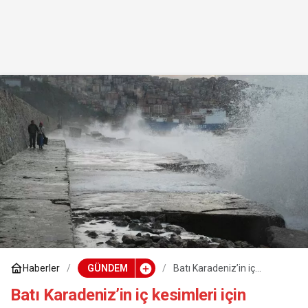
Haberler
GÜNDEM
Batı Karadeniz’in iç
kesimleri için kuvvetli
sağanak uyarısı
Batı Karadeniz’in iç kesimleri için