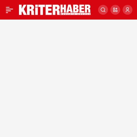
Batı Karadeniz’in iç
0
kesimleri için kuvvetli
sağanak uyarısı