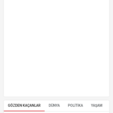
GÖZDEN KAÇANLAR
DÜNYA
POLİTİKA
YAŞAM
E