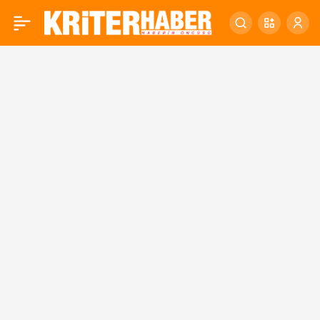
Balıkesir Muhtarı’ndan
0
gar meydanı için manidar
öneri