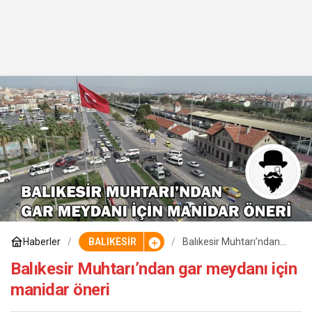
Haberler
BALIKESİR
Balıkesir Muhtarı’ndan
gar meydanı için manidar
öneri
Balıkesir Muhtarı’ndan gar meydanı için
manidar öneri