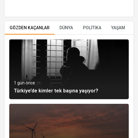
GÖZDEN KAÇANLAR
DÜNYA
POLİTİKA
YAŞAM
E
1 gün önce
Türkiye’de kimler tek başına yaşıyor?