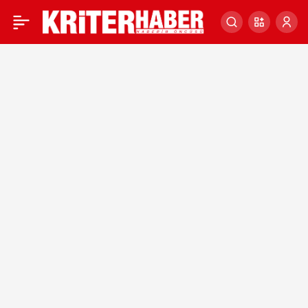
Bakan Kacır: Türkiye
0
Yüzyılı’nı ‘Milli Teknoloji
Hamlesi’ vizyonuyla
gerçekleştirebilmek için
çalışacağız