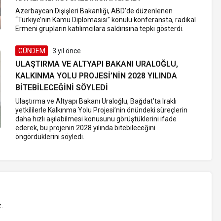
Azerbaycan Dışişleri Bakanlığı, ABD’de düzenlenen
“Türkiye’nin Kamu Diplomasisi” konulu konferansta, radikal
Ermeni grupların katılımcılara saldırısına tepki gösterdi.
GÜNDEM
3 yıl önce
ULAŞTIRMA VE ALTYAPI BAKANI URALOĞLU,
KALKINMA YOLU PROJESI’NIN 2028 YILINDA
BITEBILECEĞINI SÖYLEDI
Ulaştırma ve Altyapı Bakanı Uraloğlu, Bağdat’ta Iraklı
yetkililerle Kalkınma Yolu Projesi’nin önündeki süreçlerin
daha hızlı aşılabilmesi konusunu görüştüklerini ifade
ederek, bu projenin 2028 yılında bitebileceğini
öngördüklerini söyledi.
z
.