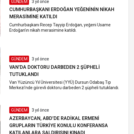
GÜNDEM
3 yıl önce
CUMHURBAŞKANI ERDOĞAN YEĞENININ NIKAH
MERASIMINE KATILDI
Cumhurbaşkanı Recep Tayyip Erdoğan, yeğeni Usame
Erdoğan’ın nikah merasimine katıldı.
GÜNDEM
3 yıl önce
VAN’DA DOKTORU DARBEDEN 2 ŞÜPHELI
TUTUKLANDI
Van Yüzüncü Yıl Üniversitesi (YYÜ) Dursun Odabaş Tıp
Merkezi’nde görevli doktoru darbeden 2 şüpheli tutuklandı.
GÜNDEM
3 yıl önce
AZERBAYCAN, ABD’DE RADIKAL ERMENI
GRUPLARIN TÜRKIYE KONULU KONFERANSA
KATILANLARA SALDIRISINI KINADI