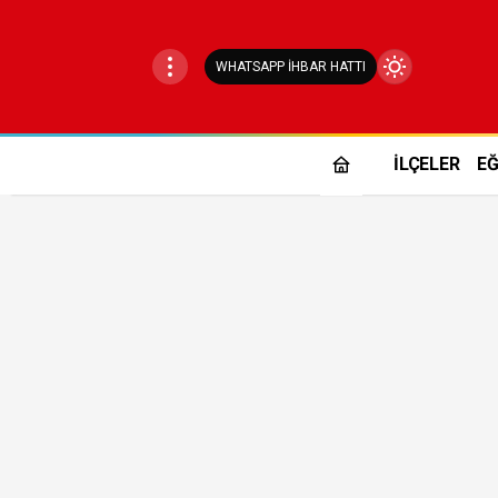
WHATSAPP İHBAR HATTI
Mod
değiştir
İLÇELER
EĞ
Gündüz Modu
Gündüz modunu seçin.
Gece Modu
Gece modunu seçin.
Sistem Modu
Sistem modunu seçin.