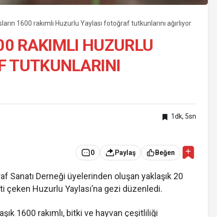
rın 1600 rakımlı Huzurlu Yaylası fotoğraf tutkunlarını ağırlıyor
0 RAKIMLI HUZURLU
F TUTKUNLARINI
1dk, 5sn
0
Paylaş
Beğen
f Sanatı Derneği üyelerinden oluşan yaklaşık 20
kkati çeken Huzurlu Yaylası’na gezi düzenledi.
şık 1600 rakımlı, bitki ve hayvan çeşitliliği