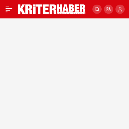
Almanya “savaşın
0
ortasında” Ukrayna’nın
NATO üyeliğini konuşmak
istemiyor