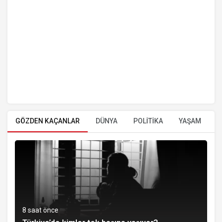
GÖZDEN KAÇANLAR
DÜNYA
POLİTİKA
YAŞAM
E
8 saat önce