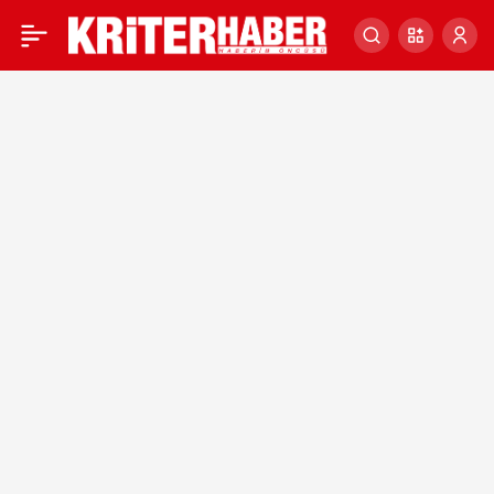
AK Parti İstanbul’dan
0
teşkilata yerel seçim
çalışmalarına başlama
talimatı