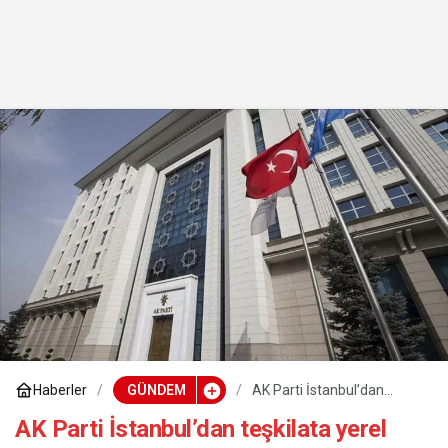
Haberler
GÜNDEM
AK Parti İstanbul’dan
teşkilata yerel seçim
çalışmalarına başlama
AK Parti İstanbul’dan teşkilata yerel
talimatı