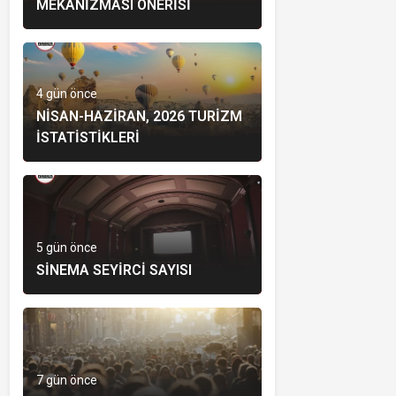
MEKANIZMASI ÖNERISI
4 gün önce
NISAN-HAZIRAN, 2026 TURIZM
İSTATISTIKLERI
5 gün önce
SINEMA SEYIRCI SAYISI
7 gün önce