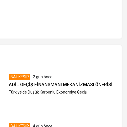
BALIKESİR
2 gün önce
ADIL GEÇIŞ FINANSMANI MEKANIZMASI ÖNERISI
Türkiye’de Düşük Karbonlu Ekonomiye Geçiş...
BALIKESİR
4 gün önce