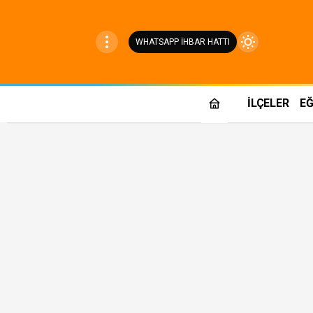
WHATSAPP İHBAR HATTI
Mod
değiştir
İLÇELER
EĞ
Gündüz Modu
Gündüz modunu seçin.
Gece Modu
Gece modunu seçin.
Sistem Modu
Sistem modunu seçin.