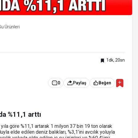
u Ürünleri
I
1dk, 20sn
0
Paylaş
Beğen
nda %11,1 arttı
i yıla göre %11,1 artarak 1 milyon 37 bin 19 ton olarak
uyla elde edilen deniz balıkları, %3,1’ini avcılık yoluyla
avcılık yoluyla elde edilen iç su ürünleri ve %60,4’ünü