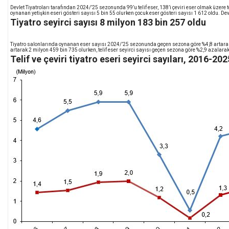
Devlet Tiyatroları tarafından 2024/’25 sezonunda 99’u telif eser, 138’i çeviri eser olmak üzer
oynanan yetişkin eseri gösteri sayısı 5 bin 55 olurken çocuk eser gösteri sayısı 1 612 oldu. Dev
Tiyatro seyirci sayısı 8 milyon 183 bin 257 oldu
Tiyatro salonlarında oynanan eser sayısı 2024/’25 sezonunda geçen sezona göre %4,8 artarak 
artarak 2 milyon 459 bin 735 olurken, telif eser seyirci sayısı geçen sezona göre %2,9 azalara
Telif ve çeviri tiyatro eseri seyirci sayıları, 2016-202