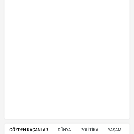
GÖZDEN KAÇANLAR
DÜNYA
POLİTİKA
YAŞAM
E