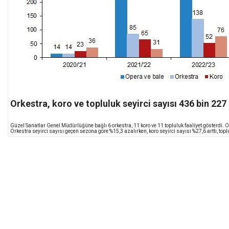
Orkestra, koro ve topluluk seyirci sayısı 436 bin 227
Güzel Sanatlar Genel Müdürlüğüne bağlı 6 orkestra, 11 koro ve 11 topluluk faaliyet gösterdi. O
Orkestra seyirci sayısı geçen sezona göre %15,3 azalırken, koro seyirci sayısı %27,6 arttı, top