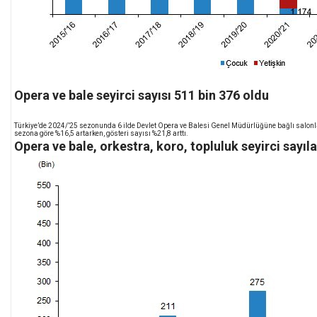
Opera ve bale seyirci sayısı 511 bin 376 oldu
Türkiye’de 2024/’25 sezonunda 6 ilde Devlet Opera ve Balesi Genel Müdürlüğüne bağlı salonlard
sezona göre %16,5 artarken, gösteri sayısı %21,8 arttı.
Opera ve bale, orkestra, koro, topluluk seyirci sayıl