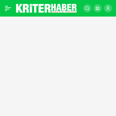
YARI MARATONLARIN
0
ARANAN İSMİ: REMZİ
HOCA