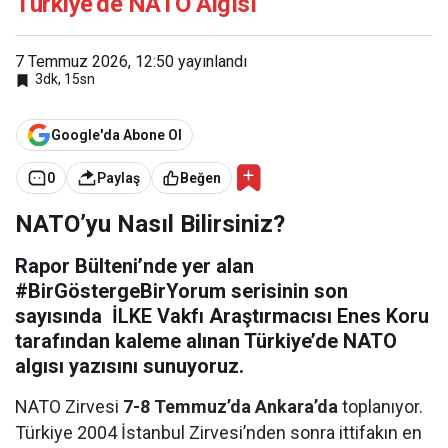
Türkiye’de NATO Algısı
7 Temmuz 2026, 12:50
yayınlandı
3dk, 15sn
Google'da Abone Ol
0
Paylaş
Beğen
NATO’yu Nasıl Bilirsiniz?
Rapor Bülteni’nde yer alan
#BirGöstergeBirYorum serisinin son
sayısında
İLKE Vakfı
Araştırmacısı
Enes Koru
tarafından kaleme alınan Türkiye’de NATO
algısı yazısını sunuyoruz.
NATO Zirvesi
7-8 Temmuz’da Ankara’da
toplanıyor.
Türkiye 2004 İstanbul Zirvesi’nden sonra ittifakın en