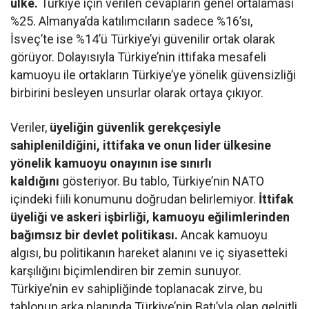
ülke.
Türkiye için verilen cevapların genel ortalaması
%25. Almanya’da katılımcıların sadece %16’sı,
İsveç’te ise %14’ü Türkiye’yi güvenilir ortak olarak
görüyor. Dolayısıyla Türkiye’nin ittifaka mesafeli
kamuoyu ile ortakların Türkiye’ye yönelik güvensizliği
birbirini besleyen unsurlar olarak ortaya çıkıyor.
Veriler,
üyeliğin güvenlik gerekçesiyle
sahiplenildiğini, ittifaka ve onun lider ülkesine
yönelik kamuoyu onayının ise sınırlı
kaldığını
gösteriyor. Bu tablo, Türkiye’nin NATO
içindeki fiili konumunu doğrudan belirlemiyor.
İttifak
üyeliği ve askeri işbirliği, kamuoyu eğilimlerinden
bağımsız bir devlet politikası.
Ancak kamuoyu
algısı, bu politikanın hareket alanını ve iç siyasetteki
karşılığını biçimlendiren bir zemin sunuyor.
Türkiye’nin ev sahipliğinde toplanacak zirve, bu
tablonun arka planında Türkiye’nin Batı’yla olan gelgitli