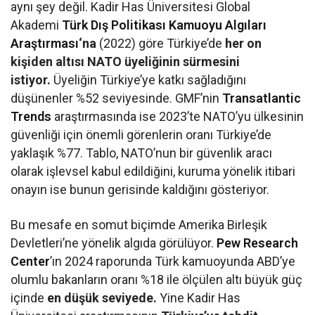
aynı şey değil. Kadir Has Üniversitesi Global
Akademi
Türk Dış Politikası Kamuoyu Algıları
Araştırması
‘na
(2022) göre Türkiye’de
her on
kişiden altısı
NATO üyeliğinin sürmesini
istiyor.
Üyeliğin Türkiye’ye katkı sağladığını
düşünenler %52 seviyesinde. GMF’nin
Transatlantic
Trends
araştırmasında ise 2023’te NATO’yu ülkesinin
güvenliği için önemli görenlerin oranı Türkiye’de
yaklaşık %77. Tablo, NATO’nun bir güvenlik aracı
olarak işlevsel kabul edildiğini, kuruma yönelik itibari
onayın ise bunun gerisinde kaldığını gösteriyor.
Bu mesafe en somut biçimde Amerika Birleşik
Devletleri’ne yönelik algıda görülüyor.
Pew Research
Center
’ın 2024 raporunda Türk kamuoyunda ABD’ye
olumlu bakanların oranı %18 ile ölçülen altı büyük güç
içinde
en düşük seviyede.
Yine Kadir Has