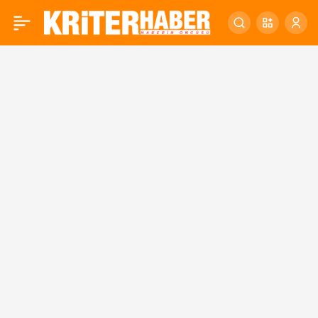
Türkiye’de İnanç ve
0
Dindarlık Algısı Üzerine