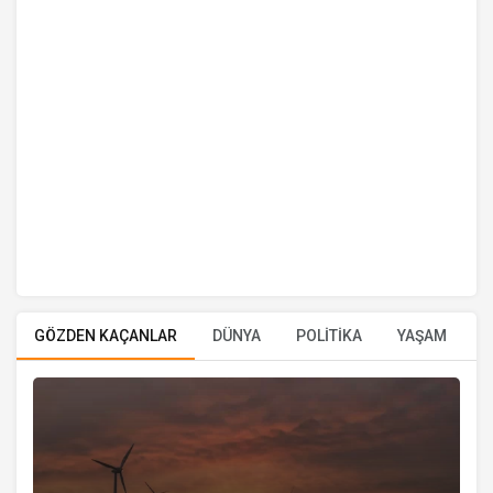
GÖZDEN KAÇANLAR
DÜNYA
POLİTİKA
YAŞAM
E