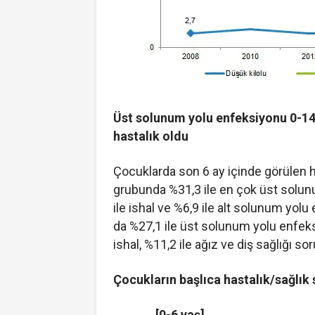
Üst solunum yolu enfeksiyonu 0-14
hastalık oldu
Çocuklarda son 6 ay içinde görülen ha
grubunda %31,3 ile en çok üst solun
ile ishal ve %6,9 ile alt solunum yol
da %27,1 ile üst solunum yolu enfeksiy
ishal, %11,2 ile ağız ve diş sağlığı soru
Çocukların başlıca hastalık/sağlık 
[0-6 yaş]