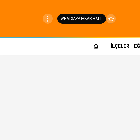
WHATSAPP İHBAR HATTI
Mod
değiştir
İLÇELER
EĞ
Gündüz Modu
Gündüz modunu seçin.
Gece Modu
Gece modunu seçin.
Sistem Modu
Sistem modunu seçin.