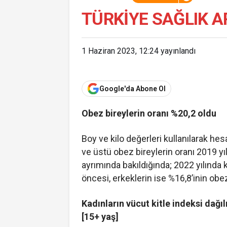
TÜRKIYE SAĞLIK A
1 Haziran 2023, 12:24
yayınlandı
Google'da Abone Ol
Obez bireylerin oranı %20,2 oldu
Boy ve kilo değerleri kullanılarak he
ve üstü obez bireylerin oranı 2019 yı
ayrımında bakıldığında; 2022 yılında
öncesi, erkeklerin ise %16,8’inin ob
Kadınların vücut kitle indeksi dağı
[15+ yaş]