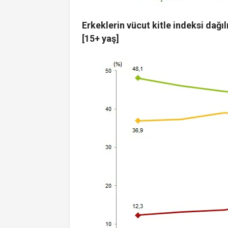
Erkeklerin vücut kitle indeksi dağı
[15+ yaş]