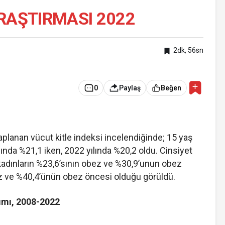
RAŞTIRMASI 2022
2dk, 56sn
0
Paylaş
Beğen
saplanan vücut kitle indeksi incelendiğinde; 15 yaş
lında %21,1 iken, 2022 yılında %20,2 oldu. Cinsiyet
 kadınların %23,6’sının obez ve %30,9’unun obez
ez ve %40,4’ünün obez öncesi olduğu görüldü.
lımı, 2008-2022