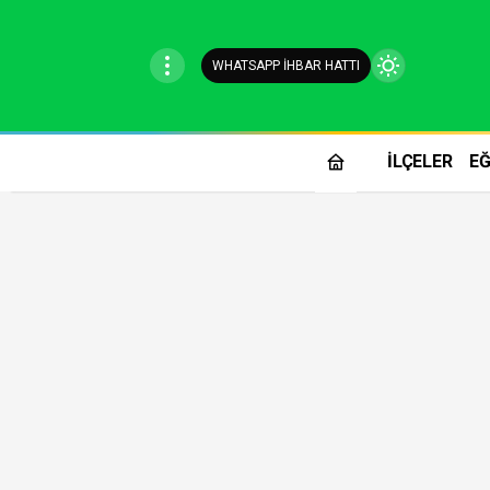
WHATSAPP İHBAR HATTI
Mod
değiştir
İLÇELER
EĞ
Gündüz Modu
Gündüz modunu seçin.
Gece Modu
Gece modunu seçin.
Sistem Modu
Sistem modunu seçin.