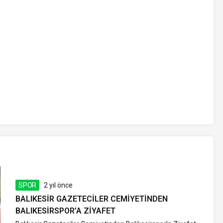
SPOR
2 yıl önce
BALIKESIR GAZETECILER CEMIYETINDEN
BALIKESIRSPOR’A ZIYAFET