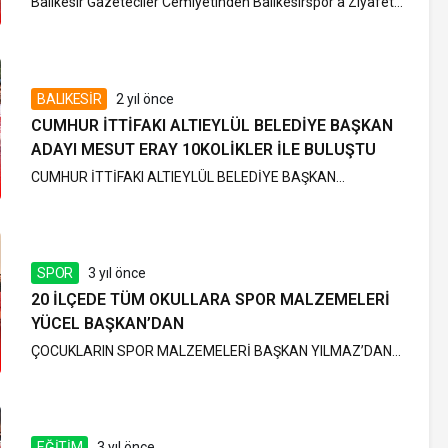
Balıkesir Gazeteciler Cemiyetinden Balıkesirspor’a Ziyafet...
BALIKESİR
2 yıl önce
CUMHUR İTTİFAKI ALTIEYLÜL BELEDİYE BAŞKAN
ADAYI MESUT ERAY 10KOLİKLER İLE BULUŞTU
CUMHUR İTTİFAKI ALTIEYLÜL BELEDİYE BAŞKAN...
SPOR
3 yıl önce
20 İLÇEDE TÜM OKULLARA SPOR MALZEMELERİ
YÜCEL BAŞKAN’DAN
ÇOCUKLARIN SPOR MALZEMELERİ BAŞKAN YILMAZ’DAN...
EĞİTİM
3 yıl önce