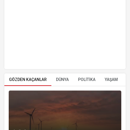
GÖZDEN KAÇANLAR
DÜNYA
POLİTİKA
YAŞAM
E