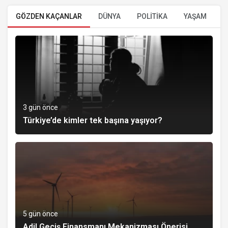
GÖZDEN KAÇANLAR
DÜNYA
POLİTİKA
YAŞAM
E
3 gün önce
Türkiye’de kimler tek başına yaşıyor?
5 gün önce
Adil Geçiş Finansmanı Mekanizması Önerisi