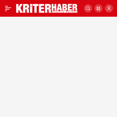
KRİTER HABER’DE
0
GAZETE KRİTİĞİ