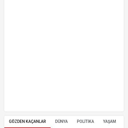
GÖZDEN KAÇANLAR
DÜNYA
POLİTİKA
YAŞAM
E