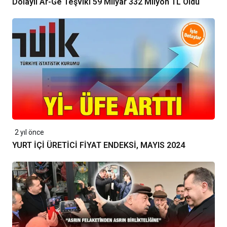
Dolaylı Ar-Ge Teşviki 59 Milyar 332 Milyon TL Oldu
2 yıl önce
YURT İÇİ ÜRETİCİ FİYAT ENDEKSİ, MAYIS 2024