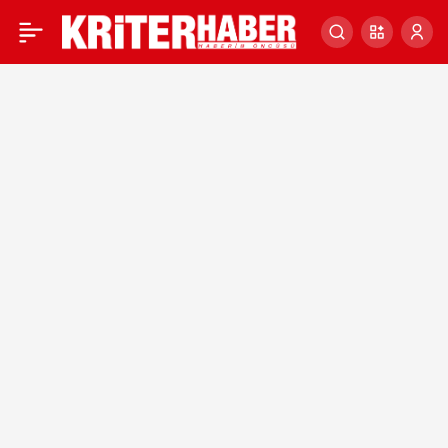
KRİTER HABER’DE BUGÜN
0
ÖNE ÇIKANLAR – 5 EKİM