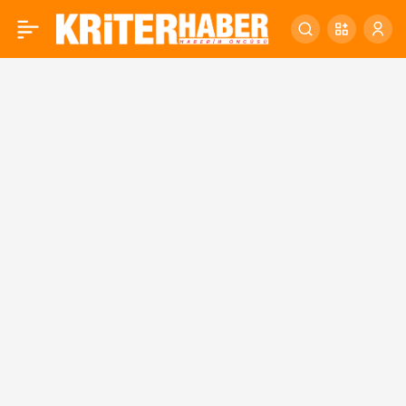
1926’dan Günümüze…
0