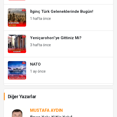
İlginç Türk Geleneklerinde Bugün!
1 hafta önce
Yeniçarohori’ye Gittiniz Mi?
3 hafta önce
NATO
1 ay önce
Ebussuud Efendi VS Balıkesirli Bir Âlim
Diğer Yazarlar
1 ay önce
MUSTAFA AYDIN
Atları Nasıl Kaçırdılar?