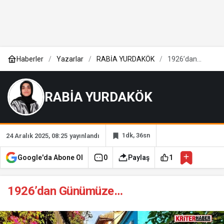
Haberler
Yazarlar
RABİA YURDAKÖK
1926’dan
Günümüze…
RABİA YURDAKÖK
1dk, 36sn
24 Aralık 2025, 08:25
yayınlandı
Google'da Abone Ol
0
Paylaş
1
1926’dan Günümüze…