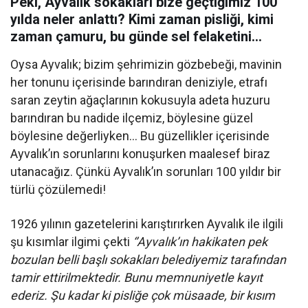
Peki, Ayvalık sokakları bize geçtiğimiz 100
yılda neler anlattı? Kimi zaman pisliği, kimi
zaman çamuru, bu günde sel felaketini…
Oysa Ayvalık; bizim şehrimizin gözbebeği, mavinin
her tonunu içerisinde barındıran deniziyle, etrafı
saran zeytin ağaçlarının kokusuyla adeta huzuru
barındıran bu nadide ilçemiz, böylesine güzel
böylesine değerliyken… Bu güzellikler içerisinde
Ayvalık’ın sorunlarını konuşurken maalesef biraz
utanacağız. Çünkü Ayvalık’ın sorunları 100 yıldır bir
türlü çözülemedi!
1926 yılının gazetelerini karıştırırken Ayvalık ile ilgili
şu kısımlar ilgimi çekti
‘’
Ayvalık’ın hakikaten pek
bozulan belli başlı sokakları belediyemiz tarafından
tamir ettirilmektedir. Bunu memnuniyetle kayıt
ederiz. Şu kadar ki pisliğe çok müsaade, bir kısım