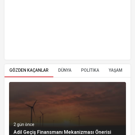
GÖZDEN KAÇANLAR
DÜNYA
POLİTİKA
YAŞAM
E
2 gün önce
Adil Geçiş Finansmanı Mekanizması Önerisi