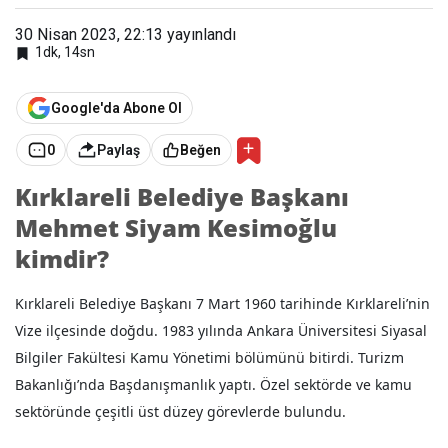
Meh
met
30 Nisan 2023, 22:13
yayınlandı
Siya
1dk, 14sn
m
Kesi
moğl
u
Google'da Abone Ol
0
Paylaş
Beğen
Kırklareli Belediye Başkanı
Mehmet Siyam Kesimoğlu
kimdir?
Kırklareli Belediye Başkanı 7 Mart 1960 tarihinde Kırklareli’nin
Vize ilçesinde doğdu. 1983 yılında Ankara Üniversitesi Siyasal
Bilgiler Fakültesi Kamu Yönetimi bölümünü bitirdi. Turizm
Bakanlığı’nda Başdanışmanlık yaptı. Özel sektörde ve kamu
sektöründe çeşitli üst düzey görevlerde bulundu.