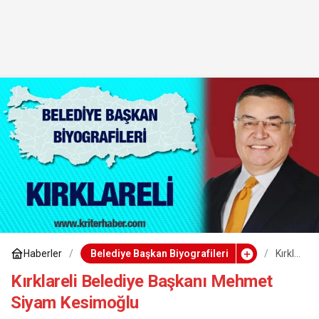
Haberler
Belediye Başkan Biyografileri
Kırkla
reli
Beled
Kırklareli Belediye Başkanı Mehmet
iye
Siyam Kesimoğlu
Başk
anı