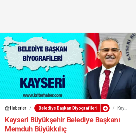
Haberler
Belediye Başkan Biyografileri
Kays
eri
Büyü
Kayseri Büyükşehir Belediye Başkanı
kşehi
Memduh Büyükkılıç
r
Beled