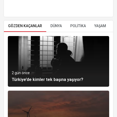
GÖZDEN KAÇANLAR
DÜNYA
POLİTİKA
YAŞAM
E
2 gün önce
Türkiye’de kimler tek başına yaşıyor?