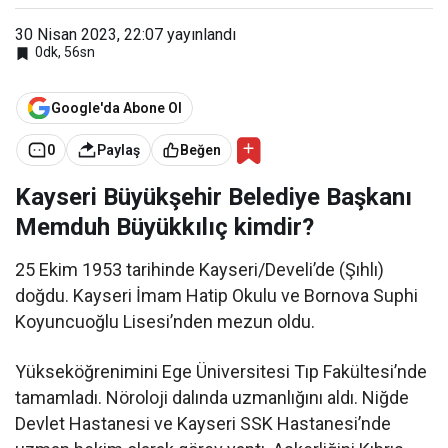
iye
Başk
30 Nisan 2023, 22:07
yayınlandı
anı
0dk, 56sn
Mem
duh
Büyü
kkılıç
Google'da Abone Ol
0
Paylaş
Beğen
Kayseri Büyükşehir Belediye Başkanı
Memduh Büyükkılıç kimdir?
25 Ekim 1953 tarihinde Kayseri/Develi’de (Şıhlı)
doğdu. Kayseri İmam Hatip Okulu ve Bornova Suphi
Koyuncuoğlu Lisesi’nden mezun oldu.
Yükseköğrenimini Ege Üniversitesi Tıp Fakültesi’nde
tamamladı. Nöroloji dalında uzmanlığını aldı. Niğde
Devlet Hastanesi ve Kayseri SSK Hastanesi’nde