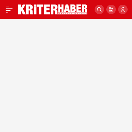
Kayseri Büyükşehir
0
Belediye Başkanı
Memduh Büyükkılıç