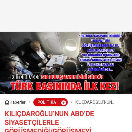
Haberler
POLİTİKA
KILIÇDAROĞLU’NUN
ABD’DE SİYASETÇİLERLE
GÖRÜŞMEDİĞİ/GÖRÜŞME
KILIÇDAROĞLU’NUN ABD’DE
Yİ REDDETTİĞİ DOĞRU
SİYASETÇİLERLE
MU?
GÖRÜŞMEDİĞİ/GÖRÜŞMEYİ