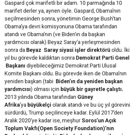
Gaspard çok marifetli bir adam. 10 parmağında 10
marifet derler ya, aynen öyle. Gaspard, Obama’nın
seçilmesinden sonra, yönetimin George Bush’tan
Obama’ya devri komisyonuna Obama tarafından
atandı ve Obama’nın (ve Biden’ın da başkan
yardımcısı olarak) Beyaz Saray’a yerleşmesinden
sonra da
Beyaz Saray siyasi işler direktörü
oldu. İki
yıl bu görevde kaldıktan sonra
Demokrat Parti Genel
Başkanı
diyebileceğimiz Demokrat Parti Ulusal
Komite Başkanı oldu. Bu görevde iken de Obama’nın
yeniden başkan (tabi
Biden’ın da yeniden başkan
yardımcısı
) olması için
büyük bir gayretle çalıştı.
2013 yılında Obama tarafından
Güney
Afrika
’ya
büyükelçi
olarak atandı ve bu üç yıl görevini
sürdürdü, Trump seçilinceye kadar. Eylül 2017’den
Aralık 2020’ye kadar ise, meşhur
Soros’un Açık
Toplum Vakfı(Open Society Foundation)’nın