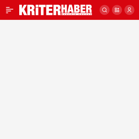
KILIÇDAROĞLU’NUN
0
ABD’DE SİYASETÇİLERLE
GÖRÜŞMEDİĞİ/GÖRÜŞME
Yİ REDDETTİĞİ DOĞRU
MU?