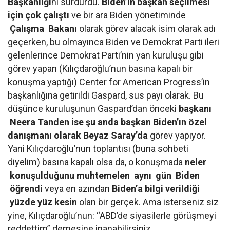
Başkanlığı
nı sürdürdü.
Biden’ın başkan seçilmesi
için çok çalıştı
ve bir ara Biden yönetiminde
Çalışma Bakanı
olarak görev alacak isim olarak adı
geçerken, bu olmayınca Biden ve Demokrat Parti ileri
gelenlerince Demokrat Parti’nin yan kuruluşu gibi
görev yapan (Kılıçdaroğlu’nun basına kapalı bir
konuşma yaptığı) Center for American Progress’in
başkanlığına getirildi Gaspard, sus payı olarak. Bu
düşünce kuruluşunun Gaspard’dan önceki
başkanı
Neera Tanden ise şu anda başkan Biden’ın özel
danışmanı olarak Beyaz Saray’da
görev yapıyor.
Yani Kılıçdaroğlu’nun toplantısı (buna sohbeti
diyelim) basına kapalı olsa da, o konuşmada
neler
konuşulduğunu muhtemelen aynı gün Biden
öğrendi
veya en azından
Biden’a bilgi verildiği
yüzde yüz kesin
olan bir gerçek. Ama isterseniz siz
yine, Kılıçdaroğlu’nun: “ABD’de siyasilerle görüşmeyi
reddettim” demesine inanabilirsiniz.