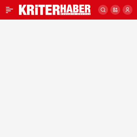
KATAR’DA BİR KADIN
0
GİRŞİMCİ: GELENEKSEL
YEMEKLER YAPIYOR