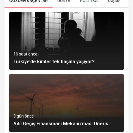
GÖZDEN KAÇANLAR
DÜNYA
POLİTİKA
YAŞAM
E
16 saat önce
Türkiye’de kimler tek başına yaşıyor?
3 gün önce
Adil Geçiş Finansmanı Mekanizması Önerisi